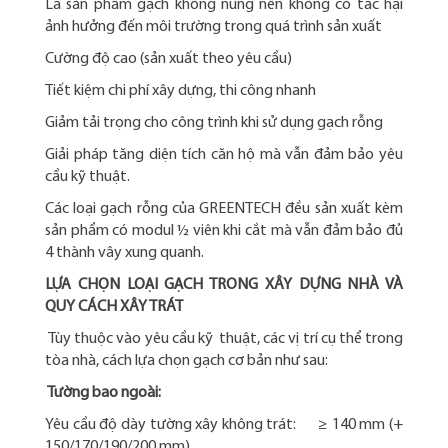
Là sản phẩm gạch không nung nên không có tác hại
ảnh hưởng đến môi trường trong quá trình sản xuất
Cường độ cao (sản xuất theo yêu cầu)
Tiết kiệm chi phí xây dựng, thi công nhanh
Giảm tải trọng cho công trình khi sử dụng gạch rỗng
Giải pháp tăng diện tích căn hộ mà vẫn đảm bảo yêu
cầu kỹ thuật.
Các loại gạch rỗng của GREENTECH đều sản xuất kèm
sản phẩm có modul ½ viên khi cắt mà vẫn đảm bảo đủ
4 thành vây xung quanh.
LỰA CHỌN LOẠI GẠCH TRONG XÂY DỰNG NHÀ VÀ
QUY CÁCH XÂY TRÁT
Tùy thuộc vào yêu cầu kỹ thuật, các vị trí cụ thể trong
tòa nhà, cách lựa chọn gạch cơ bản như sau:
Tường bao ngoài:
Yêu cầu độ dày tường xây không trát: ≥ 140 mm (+
150/170/190/200 mm).