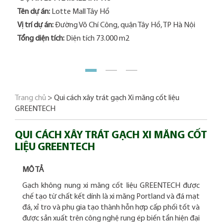
Tên dự án:
Lotte Mall Tây Hồ
Tên
Vị trí dự án:
Đường Võ Chí Công, quận Tây Hồ, TP Hà Nội
Vị t
Tổng diện tích:
Diện tích 73.000 m2
Hải
Tổn
1
2
3
Trang chủ
>
Qui cách xây trát gạch Xi măng cốt liệu
GREENTECH
QUI CÁCH XÂY TRÁT GẠCH XI MĂNG CỐT
LIỆU GREENTECH
MÔ TẢ
Gạch không nung xi măng cốt liệu GREENTECH được
chế tạo từ chất kết dính là xi măng Portland và đá mạt
đá, xỉ tro và phụ gia tạo thành hỗn hợp cấp phối tốt và
được sản xuất trên công nghệ rung ép biến tần hiện đại