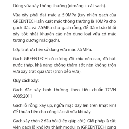
Dùng vữa xây thông thường (xi măng + cát sạch).
Vữa xây phải đạt mác ≥ 5.0MPa (tuy nhiên gạch của
GREENTECH sản xuất mác thông thường là 10MPa cho
gạch đặc và 7.5MPa cho gạch rỗng, để đảm bảo khối
xây tốt nhất khuyến cáo nên dụng loại vữa có mác
tương đương mác gạch).
Lớp trát ưu tiên sử dụng vữa mác 7.5MPa.
Gạch GREENTECH có cường độ chịu nén cao, độ hút
nước thấp, khả năng chống thấm tốt nên không trộn
vữa xây trát quá ướt (trộn dẻo vữa).
Quy cách xây:
Gạch đặc xây bình thường theo tiêu chuẩn TCVN
4085:2011
Gạch lỗ rỗng: xây úp, ngửa mặt đáy lên trên (mặt kín)
để thuận tiện cho công tác rải vữa khi xây.
Gạch xây chèn 2 đầu hồi (tiếp giáp cột): Giải pháp là cắt
viên gạch lỗ khổ lớn thành modul ½ (GREENTECH cung