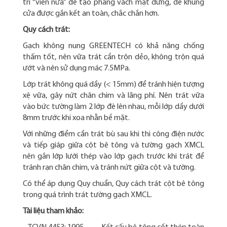
trí “viên nửa” để tạo phẳng vách mặt đứng, để khung
cửa được gắn kết an toàn, chắc chắn hơn.
Quy cách trát:
Gạch không nung GREENTECH có khả năng chống
thấm tốt, nên vữa trát cần trộn dẻo, không trộn quá
ướt và nên sử dụng mác 7.5MPa.
Lớp trát không quá dầy (< 15mm) để tránh hiện tượng
xệ vữa, gây nứt chân chim và lãng phí. Nên trát vữa
vào bức tường làm 2 lớp đè lên nhau, mỗi lớp dầy dưới
8mm trước khi xoa nhẵn bề mặt.
Với những điểm cần trát bù sau khi thi công điện nước
và tiếp giáp giữa cột bê tông và tường gạch XMCL
nên gắn lớp lưới thép vào lớp gạch trước khi trát để
tránh rạn chân chim, và tránh nứt giữa cột và tường.
Có thể áp dụng Quy chuẩn, Quy cách trát cột bê tông
trong quá trình trát tường gạch XMCL.
Tài liệu tham khảo: