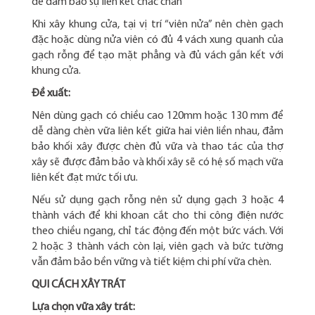
để đảm bảo sự liên kết chắc chắn
Khi xây khung cửa, tại vị trí “viên nửa” nên chèn gạch
đặc hoặc dùng nửa viên có đủ 4 vách xung quanh của
gạch rỗng để tạo mặt phẳng và đủ vách gắn kết với
khung cửa.
Đề xuất:
Nên dùng gạch có chiều cao 120mm hoặc 130 mm để
dễ dàng chèn vữa liên kết giữa hai viên liền nhau, đảm
bảo khối xây được chèn đủ vữa và thao tác của thợ
xây sẽ được đảm bảo và khối xây sẽ có hệ số mạch vữa
liên kết đạt mức tối ưu.
Nếu sử dụng gạch rỗng nên sử dụng gạch 3 hoặc 4
thành vách để khi khoan cắt cho thi công điện nước
theo chiều ngang, chỉ tác động đến một bức vách. Với
2 hoặc 3 thành vách còn lại, viên gạch và bức tường
vẫn đảm bảo bền vững và tiết kiệm chi phí vữa chèn.
QUI CÁCH XÂY TRÁT
Lựa chọn vữa xây trát: