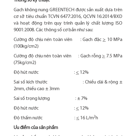
Thông số kỹ thuật
Gạch không nung GREENTECH được sản xuất dựa trên
cơ sở tiêu chuẩn TCVN 6477:2016, QCVN 16:2014/BXD
và hoạt động trên quy trình quản lý chất lượng ISO
9001:2008. Các thông số cơ bản như sau:
Cường độ chịu nén toàn viên : Gạch đặc
>
10 MPa
(100kg/cm2)
Cường độ chịu nén toàn viên : Gạch rỗng
>
7.5 MPa
(75kg/cm2)
Độ hút nước :
<
12%
Sai số kích thước : Chiều dài & rộng ±
2mm, chiều cao ± 3mm
Sai số trọng lượng : ± 7%
Độ hút nước :
<
12%
2
Độ thấm nước :
<
16 L/m
h
Ưu điểm của sản phẩm