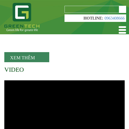
sear
HOTLINE:
0963408666
XEM THÊM
VIDEO