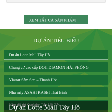
XEM TẤT CẢ SẢN PHẨM
DỰ ÁN TIÊU BIỂU
Dự án Lotte Mall Tây Hồ
Chung cư cao cấp DOJI DIAMON HẢI PHÒNG
Vlastar Sầm Sơn – Thanh Hóa
Nhà máy ASAHI KASEI Thái Bình
Khu đô thị Starlake Tây Hồ Tây
Dự án Lotte Mall Tây Hồ